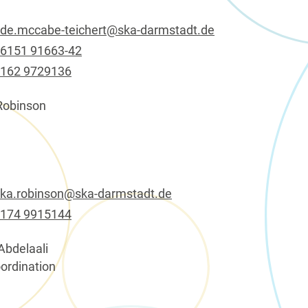
de.mccabe-teichert@ska-darmstadt.de
 6151 91663-42
 162 9729136
Robinson
ika.robinson@ska-darmstadt.de
 174 9915144
Abdelaali
rdination