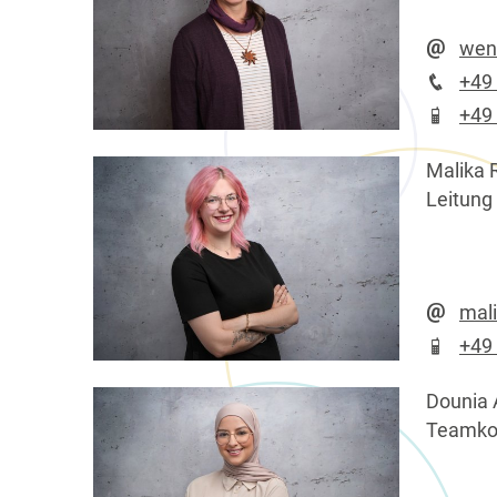
wen
+49
+49
Malika 
Leitung
mal
+49
Dounia 
Teamkoo