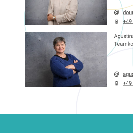
dou
+49
Agustin
Teamkoo
agu
+49