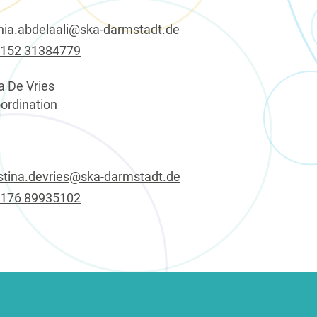
nia.abdelaali@ska-darmstadt.de
 152 31384779
a De Vries
rdination
stina.devries@ska-darmstadt.de
 176 89935102